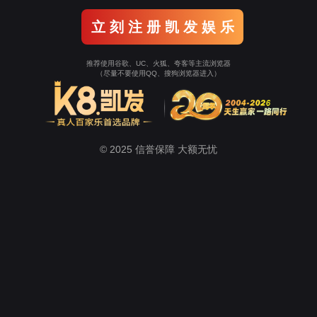
立 刻 注 册 凯 发 娱 乐
推荐使用谷歌、UC、火狐、夸客等主流浏览器
（尽量不要使用QQ、搜狗浏览器进入）
© 2025 信誉保障 大额无忧