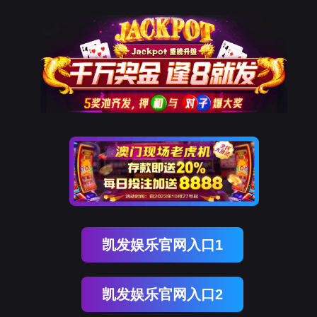
凯发娱乐官网入口1
凯发娱乐官网入口2